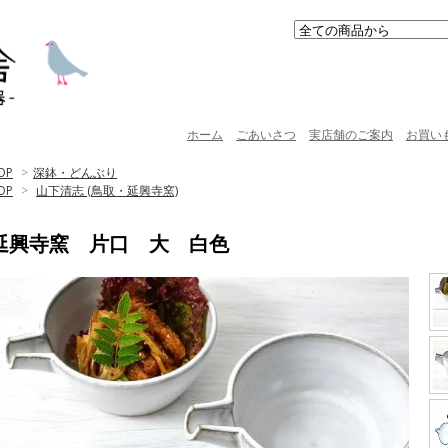
ホーム
ごあいさつ
実店舗のご案内
お買い
OP
>
深鉢・どんぶり
OP
>
山下清志 (鳥取・延興寺窯)
延興寺窯 片口 大 白色