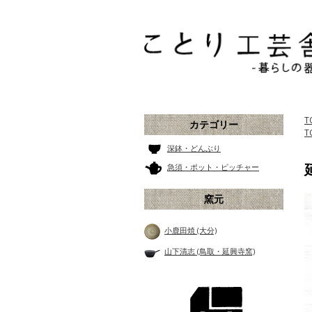
T
カテゴリー
T
深鉢・どんぶり
急須・ポット・ピッチャー
窯元
小鹿田焼 (大分)
山下清志 (鳥取・延興寺窯)