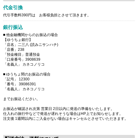
代金引換
代引手数料390円は お客様負担とさせて頂きます。
銀行振込
■ 他金融機関からのお振込の場合
【ゆうちょ銀行】
「店名」二三八 (読みニサンハチ)
「店番」238
「預金種目」普通預金
「口座番号」3908639
「名義人」 カネコノリコ
■ ゆうちょ間のお振込の場合
「記号」 12300
「番号」 39086391
「名義人」 カネコノリコ
までお振込ください。
お振込が確認され次第 営業日 2日以内に発送の準備をいたします。
仕入れの旅行中などで発送が遅れそうな場合はHP上でお知らせします。
注文後 1週間以内にご入金がない場合はキャンセルとさせていただきます。