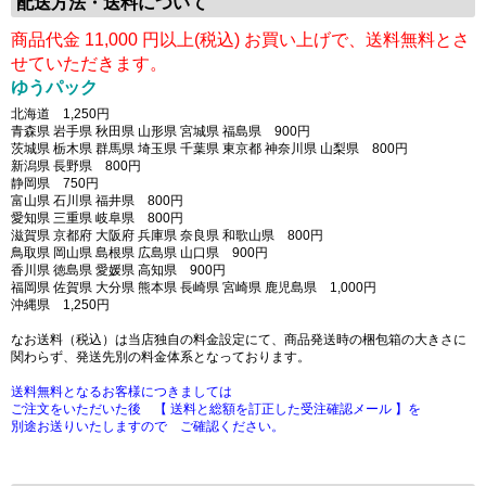
配送方法・送料について
商品代金
11,000 円以上(税込) お買い上げで、送料無料とさ
せていただきます。
ゆうパック
北海道 1,250円
青森県 岩手県 秋田県 山形県 宮城県 福島県 900円
茨城県 栃木県 群馬県 埼玉県 千葉県 東京都 神奈川県 山梨県 800円
新潟県 長野県 800円
静岡県 750円
富山県 石川県 福井県 800円
愛知県 三重県 岐阜県 800円
滋賀県 京都府 大阪府 兵庫県 奈良県 和歌山県 800円
鳥取県 岡山県 島根県 広島県 山口県 900円
香川県 徳島県 愛媛県 高知県 900円
福岡県 佐賀県 大分県 熊本県 長崎県 宮崎県 鹿児島県 1,000円
沖縄県 1,250円
なお送料（税込）は当店独自の料金設定にて、商品発送時の梱包箱の大きさに
関わらず、発送先別の料金体系となっております。
送料無料となるお客様につきましては
ご注文をいただいた後 【 送料と総額を訂正した受注確認メール 】を
別途お送りいたしますので ご確認ください。