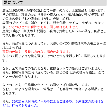
器について
窯元(工房)の職人が作る器は 全て手作りのため、工業製品とは違います。
その特質上、釉薬のかかり具合や貫入(ヒビ)、蛇の目(白い輪)の有無、蛇
の目上の傷や汚れや陶土のはがれ、色味、絵柄、
表面のブツブツ感、凹凸、えぐれ、残土付着、サイズ、ゆがみ、ガタつ
き、
ひとつひとつに個性があり、同じ物はありません。
窯元(工房)が、実使用上 問題ない範囲と判断したレベルの器を、良品とし
て取り扱っております。
また、商品写真につきましても、お使いのPCや 携帯端末等のモニター環
境によっては、
実際の色味を、反映しきれない場合があります。
なるべく同じような物を選び、そのひとつを撮影し HPに掲載しておりま
す。
なお、全て単品での販売となり、複数セットでの販売はございません。
また、掲載写真内に写り込んでいる、該当の器 以外の様々な物は、全て
イメージ画像となります。
以上のことをご了承頂いた上で、お買い上げお願い致します。
なお、このような理由でのご返品は、「お客様のご都合による返品」と
なります。
また、
器の次回入荷時のメール等によるご連絡や、予約注文の受付けな
どは、行っておりません。